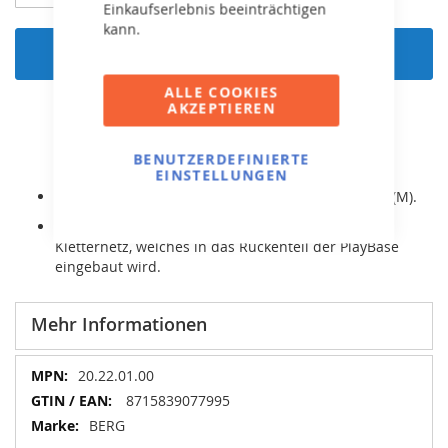
Einkaufserlebnis beeinträchtigen
kann.
In den Warenkorb
ALLE COOKIES
AKZEPTIEREN
BENUTZERDEFINIERTE
EINSTELLUNGEN
Passend für den BERG PlayBase Rahmen Medium (M).
Es handelt sich um ein witterungsbeständiges
Kletternetz, welches in das Rückenteil der PlayBase
eingebaut wird.
Mehr Informationen
Mehr
20.22.01.00
Informationen
8715839077995
BERG