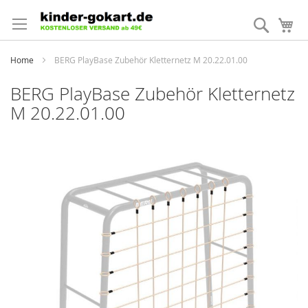
Direkt
zum
Suche
Me
Inhalt
Home
BERG PlayBase Zubehör Kletternetz M 20.22.01.00
BERG PlayBase Zubehör Kletternetz
M 20.22.01.00
Zum
Ende
der
Bildergalerie
springen