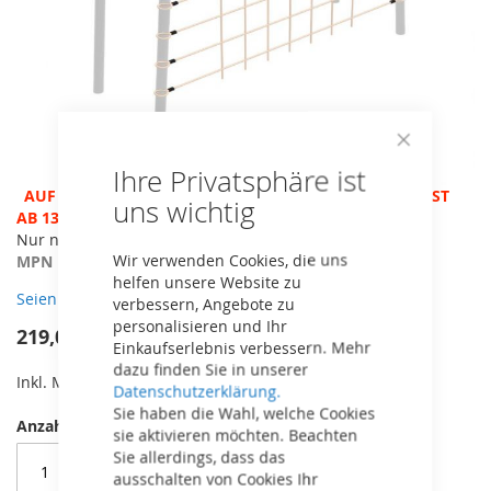
Close
Ihre Privatsphäre ist
Cookie
Bar
Zum
AUF LAGER - ACHTUNG BETRIEBSFERIEN, VERSAND ERST
uns wichtig
Anfang
AB 13.8.!
der
Nur noch geringe Stückzahl vorhanden
Wir verwenden Cookies, die uns
Bildergalerie
MPN
20.22.01.00
helfen unsere Website zu
springen
Seien Sie der erste, der dieses Produkt bewertet
verbessern, Angebote zu
personalisieren und Ihr
219,00 €
Einkaufserlebnis verbessern. Mehr
dazu finden Sie in unserer
Inkl. MwSt,
kostenloser Versand!
Datenschutzerklärung.
Sie haben die Wahl, welche Cookies
Anzahl
sie aktivieren möchten. Beachten
Sie allerdings, dass das
ausschalten von Cookies Ihr