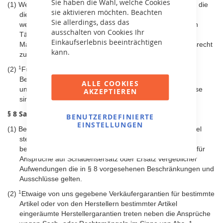
Sie haben die Wahl, welche Cookies
(1)
Wenn Sie Verbraucher sind (also eine natürliche Person, die
sie aktivieren möchten. Beachten
die Bestellung zu einem Zweck abgibt, der überwiegend
Sie allerdings, dass das
weder ihrer gewerblichen oder selbständigen beruflichen
ausschalten von Cookies Ihr
Tätigkeit zugerechnet werden kann), steht Ihnen nach
Einkaufserlebnis beeinträchtigen
Maßgabe der gesetzlichen Bestimmungen ein Widerrufsrecht
kann.
zu.
1
(2)
Für das Widerrufsrecht gelten die gesetzlichen
Bestimmungen und die Regelungen, die im Einzelnen in
ALLE COOKIES
2
unserer Wiederrufsbelehrung wiedergegeben sind.
Diese
AKZEPTIEREN
sind Vertragsbestandteil.
§ 8 Sach- und Rechtsmängel
BENUTZERDEFINIERTE
EINSTELLUNGEN
(1)
Bei etwaigen Sach- oder Rechtsmängeln gelieferter Artikel
stehen Ihnen alle nach den gesetzlichen Bestimmungen
bestehenden Rechte zu, jedoch mit der Maßgabe, dass für
Ansprüche auf Schadensersatz oder Ersatz vergeblicher
Aufwendungen die in § 8 vorgesehenen Beschränkungen und
Ausschlüsse gelten.
1
(2)
Etwaige von uns gegebene Verkäufergarantien für bestimmte
Artikel oder von den Herstellern bestimmter Artikel
eingeräumte Herstellergarantien treten neben die Ansprüche