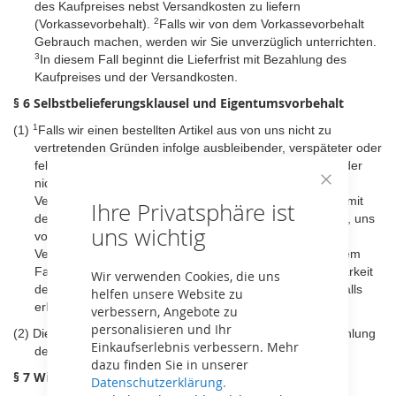
des Kaufpreises nebst Versandkosten zu liefern
2
(Vorkassevorbehalt).
Falls wir von dem Vorkassevorbehalt
Gebrauch machen, werden wir Sie unverzüglich unterrichten.
3
In diesem Fall beginnt die Lieferfrist mit Bezahlung des
Kaufpreises und der Versandkosten.
§ 6 Selbstbelieferungsklausel und Eigentumsvorbehalt
1
(1)
Falls wir einen bestellten Artikel aus von uns nicht zu
vertretenden Gründen infolge ausbleibender, verspäteter oder
fehlerhafter Belieferung durch einen Lieferanten nicht oder
nicht rechtzeitig liefern können, obwohl wir vor
Close
Vertragsschluss einen entsprechenden Einkaufsvertrag mit
Ihre Privatsphäre ist
Cookie
dem Lieferanten geschlossen haben, sind wir berechtigt, uns
Bar
uns wichtig
2
von der Lieferverpflichtung zu lösen.
Wenn Sie als
Verbraucher (§ 7 Abs. 1) bestellt haben, sind wir in diesem
Fall verpflichtet, Sie unverzüglich über die Nichtverfügbarkeit
Wir verwenden Cookies, die uns
des Artikels zu unterrichten und Ihnen eine gegebenenfalls
helfen unsere Website zu
erbrachte Gegenleistung unverzüglich zu erstatten.
verbessern, Angebote zu
personalisieren und Ihr
(2)
Die gelieferten Artikel bleiben bis zur vollständigen Bezahlung
Einkaufserlebnis verbessern. Mehr
des Kaufpreises in unserem Eigentum.
dazu finden Sie in unserer
§ 7 Widerrufsrecht
Datenschutzerklärung.