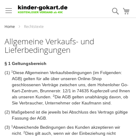
Direkt
zum
Suche
Me
Inhalt
Home
Rechtstexte
Allgemeine Verkaufs- und
Lieferbedingungen
§ 1 Geltungsbereich
1
(1)
Diese Allgemeinen Verkaufsbedingungen (im Folgenden:
AGB) gelten für alle über unseren Online-Shop
geschlossenen Verträge zwischen uns, dem Hohenloher Go-
Kart-Zentrum, Brunnerstr. 12/1 in 74635 Kupferzell und Ihnen
2
als unseren Kunden.
Die AGB gelten unabhängig davon, ob
Sie Verbraucher, Unternehmer oder Kaufmann sind.
(2)
Maßgebend ist die jeweils bei Abschluss des Vertrags gültige
Fassung der AGB.
1
(3)
Abweichende Bedingungen des Kunden akzeptieren wir
2
nicht.
Dies gilt auch, wenn wir der Einbeziehung nicht