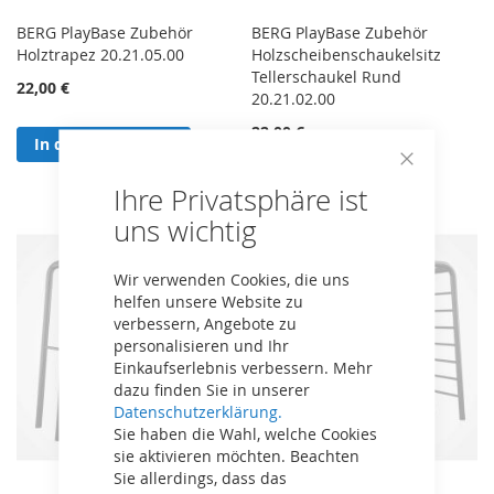
BERG PlayBase Zubehör
BERG PlayBase Zubehör
Holztrapez 20.21.05.00
Holzscheibenschaukelsitz
Tellerschaukel Rund
22,00 €
20.21.02.00
22,00 €
In den Warenkorb
Close
In den Warenkorb
Ihre Privatsphäre ist
Cookie
Bar
uns wichtig
Wir verwenden Cookies, die uns
helfen unsere Website zu
verbessern, Angebote zu
personalisieren und Ihr
Einkaufserlebnis verbessern. Mehr
dazu finden Sie in unserer
Datenschutzerklärung.
Sie haben die Wahl, welche Cookies
sie aktivieren möchten. Beachten
Sie allerdings, dass das