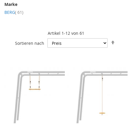
Marke
Artikel
BERG
61
Artikel
1
-
12
von
61
In
Sortieren nach
absteig
Reihenf