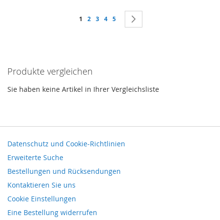
Seite
Sie lesen gerade Seite
Seite
Seite
Seite
Seite
Seite
Weiter
1
2
3
4
5
Produkte vergleichen
Sie haben keine Artikel in Ihrer Vergleichsliste
Datenschutz und Cookie-Richtlinien
Erweiterte Suche
Bestellungen und Rücksendungen
Kontaktieren Sie uns
Cookie Einstellungen
Eine Bestellung widerrufen