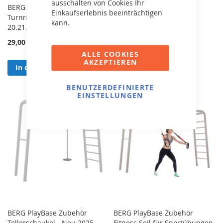
ausschalten von Cookies Ihr
BERG PlayBase Zubehör
BERG PlayBase Zubehör
Einkaufserlebnis beeinträchtigen
Turnringe - Neu 2025 -
Trapez - Neu 2025 -
kann.
20.21.06.00
20.21.10.00
29,00 €
29,00 €
ALLE COOKIES
AKZEPTIEREN
In den Warenkorb
In den Warenkorb
BENUTZERDEFINIERTE
EINSTELLUNGEN
BERG PlayBase Zubehör
BERG PlayBase Zubehör
Tellerschaukel - Neu 2025 -
Fitness Seil für Sportübungen