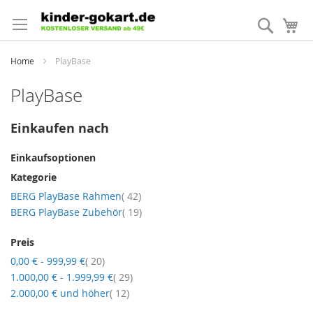
Direkt
zum
Suche
Me
Inhalt
Home
PlayBase
PlayBase
Einkaufen nach
Einkaufsoptionen
Kategorie
Artikel
BERG PlayBase Rahmen
42
Artikel
BERG PlayBase Zubehör
19
Preis
Artikel
0,00 €
-
999,99 €
20
Artikel
1.000,00 €
-
1.999,99 €
29
Artikel
2.000,00 €
und höher
12