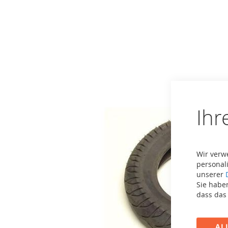
Zum
Ende
der
Bildergalerie
springen
Ihr
Wir verw
personali
unserer
Sie haben
dass das
AL