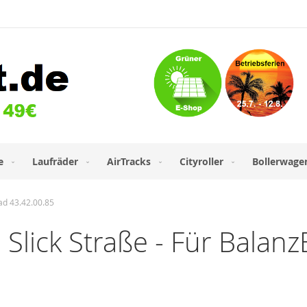
e
Laufräder
AirTracks
Cityroller
Bollerwage
ad 43.42.00.85
Slick Straße - Für Balanz