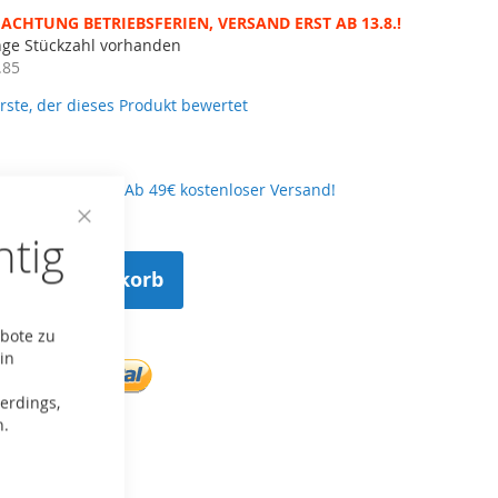
ACHTUNG BETRIEBSFERIEN, VERSAND ERST AB 13.8.!
nge Stückzahl vorhanden
.85
erste, der dieses Produkt bewertet
l. 5,90€ Versand. Ab 49€ kostenloser Versand!
htig
Close
Cookie
Bar
n den Warenkorb
ebote zu
in
erdings,
n.
ste hinzufügen