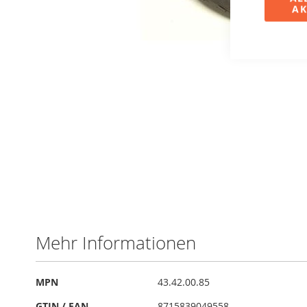
AK
Zum
Anfang
der
Bildergalerie
Mehr Informationen
springen
Mehr
MPN
43.42.00.85
Informationen
GTIN / EAN
8715839049558