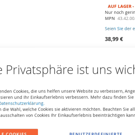
AUF LAGER - 
Nur noch geri
MPN
43.42.00
Seien Sie der 
38,99 €
Inkl. MwSt,
zzg
Anzahl
e Privatsphäre ist uns wic
I
enden Cookies, die uns helfen unsere Website zu verbessern, Ang
sieren und Ihr Einkaufserlebnis verbessern. Mehr dazu finden Sie 
Datenschutzerklärung.
 die Wahl, welche Cookies sie aktivieren möchten. Beachten Sie all
 ausschalten von Cookies Ihr Einkaufserlebnis beeinträchtigen kan
Zur Vergleichsli
LE COOKIES
BENUTZERDEFINIERTE