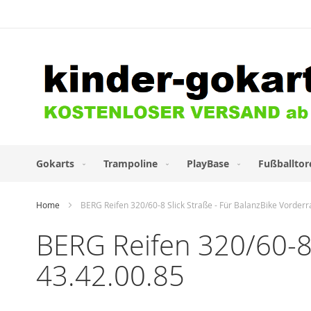
Direkt
zum
Inhalt
Gokarts
Trampoline
PlayBase
Fußballtor
Home
BERG Reifen 320/60-8 Slick Straße - Für BalanzBike Vorderr
BERG Reifen 320/60-8 
43.42.00.85