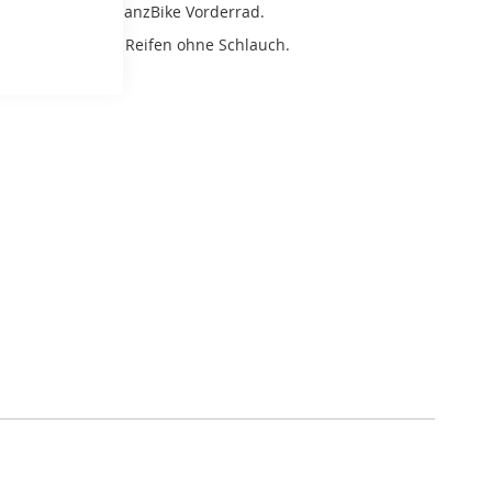
für das BERG BalanzBike Vorderrad.
lt sich um einen Reifen ohne Schlauch.
BERG Ersatzteil.