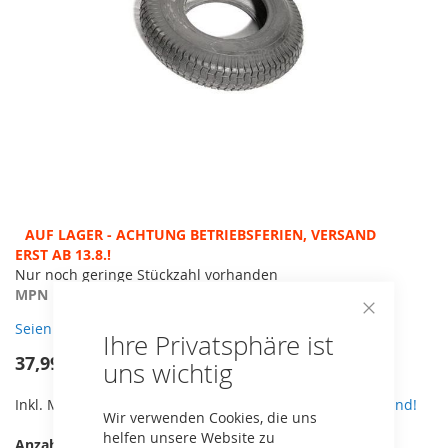
Zum
AUF LAGER - ACHTUNG BETRIEBSFERIEN, VERSAND ERST
Anfang
AB 13.8.!
der
Nur noch geringe Stückzahl vorhanden
Bildergalerie
MPN
43.42.00.76
springen
Seien Sie der erste, der dieses Produkt bewertet
Close
Ihre Privatsphäre ist
Cookie
Bar
37,99 €
uns wichtig
Inkl. MwSt,
zzgl. 5,90€ Versand. Ab 49€ kostenloser Versand!
Wir verwenden Cookies, die uns
helfen unsere Website zu
Anzahl