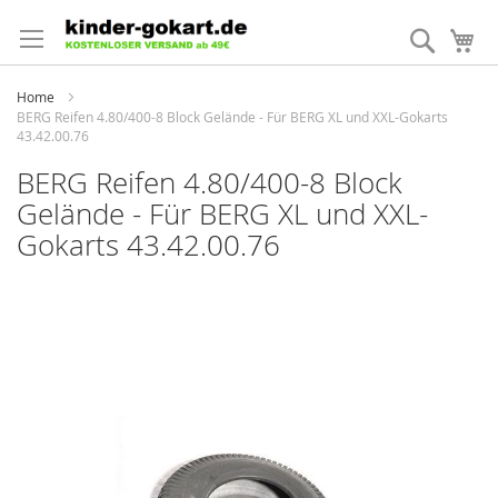
Direkt
zum
Suche
Me
Inhalt
Home
BERG Reifen 4.80/400-8 Block Gelände - Für BERG XL und XXL-Gokarts
43.42.00.76
BERG Reifen 4.80/400-8 Block
Gelände - Für BERG XL und XXL-
Gokarts 43.42.00.76
Zum
Ende
der
Bildergalerie
springen