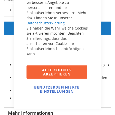
verbessern, Angebote zu
personalisieren und Ihr
Einkaufserlebnis verbessern. Mehr
dazu finden Sie in unserer
Datenschutzerklärung.
In den Warenkorb
Sie haben die Wahl, welche Cookies
sie aktivieren möchten. Beachten
Sie allerdings, dass das
ausschalten von Cookies Ihr
Einkaufserlebnis beeinträchtigen
kann.
Passend für alle BERG XL und XXL Gelände-Gokarts (z.B.
ALLE COOKIES
X-Cross / X-Ite).
AKZEPTIEREN
Kann auch an BERG Straßen-Gokarts montiert werden
(Basic / Extra / Sport / Black Edition / ...).
BENUTZERDEFINIERTE
Es handelt sich um einen Reifen ohne Schlauch.
EINSTELLUNGEN
Original BERG Ersatzteil.
Mehr Informationen