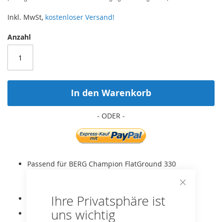
Inkl. MwSt,
kostenloser Versand!
Anzahl
In den Warenkorb
Passend für BERG Champion FlatGround 330
Trampoline (nicht für Regular oder InGround
Trampoline!).
Close
Ihre Privatsphäre ist
Original BERG Ersatzteil!
Cookie
Bar
uns wichtig
Ersatz-Schutzrand.