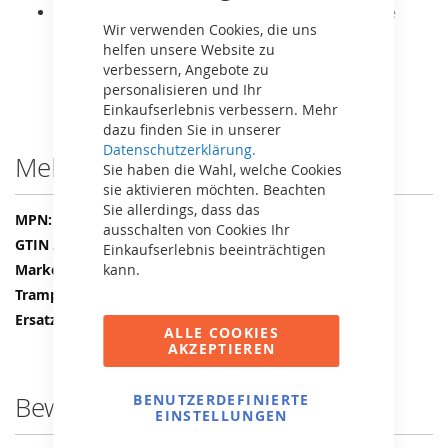
Es handelt sich lediglich um den Schutzrand, ohne
Wir verwenden Cookies, die uns
Sprungtuch oder Rahmen.
helfen unsere Website zu
verbessern, Angebote zu
personalisieren und Ihr
Einkaufserlebnis verbessern. Mehr
dazu finden Sie in unserer
Datenschutzerklärung.
Mehr Informationen
Sie haben die Wahl, welche Cookies
sie aktivieren möchten. Beachten
Sie allerdings, dass das
Mehr
38.11.63.01
ausschalten von Cookies Ihr
Informationen
8715839082609
Einkaufserlebnis beeinträchtigen
BERG
kann.
Schutzrand
BERG Champion
ALLE COOKIES
AKZEPTIEREN
Bewertungen
BENUTZERDEFINIERTE
EINSTELLUNGEN