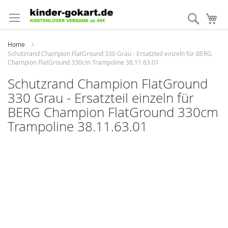
Direkt
zum
Suche
Me
Inhalt
Home
Schutzrand Champion FlatGround 330 Grau - Ersatzteil einzeln für BERG
Champion FlatGround 330cm Trampoline 38.11.63.01
Schutzrand Champion FlatGround
330 Grau - Ersatzteil einzeln für
BERG Champion FlatGround 330cm
Trampoline 38.11.63.01
Zum
Ende
der
Bildergalerie
springen