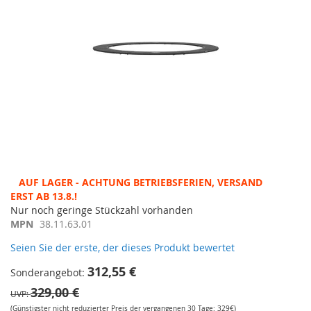
Zum
AUF LAGER - ACHTUNG BETRIEBSFERIEN, VERSAND ERST
Anfang
AB 13.8.!
der
Nur noch geringe Stückzahl vorhanden
Bildergalerie
MPN
38.11.63.01
springen
Seien Sie der erste, der dieses Produkt bewertet
312,55 €
Sonderangebot
329,00 €
UVP
(Günstigster nicht reduzierter Preis der vergangenen 30 Tage: 329€)