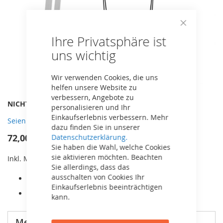
Close
Ihre Privatsphäre ist
Cookie
Bar
uns wichtig
Wir verwenden Cookies, die uns
helfen unsere Website zu
verbessern, Angebote zu
Zum
NICHT AUF LAGER
MPN
20.21.03.00
personalisieren und Ihr
Anfang
Einkaufserlebnis verbessern. Mehr
Seien Sie der erste, der dieses Produkt bewertet
der
dazu finden Sie in unserer
Bildergalerie
72,00 €
Datenschutzerklärung.
springen
Sie haben die Wahl, welche Cookies
sie aktivieren möchten. Beachten
Inkl. MwSt,
kostenloser Versand!
Sie allerdings, dass das
ausschalten von Cookies Ihr
Passend für alle BERG PlayBase Rahmen.
Einkaufserlebnis beeinträchtigen
Die Schaukel kann in der Höhe verstellt werden.
kann.
Mehr Informationen