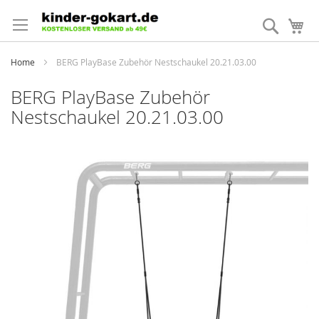
Direkt
zum
Suche
Me
Inhalt
Home
BERG PlayBase Zubehör Nestschaukel 20.21.03.00
BERG PlayBase Zubehör
Nestschaukel 20.21.03.00
Zum
Ende
der
Bildergalerie
springen