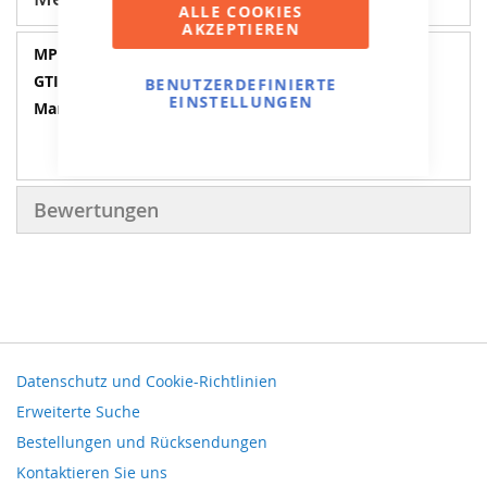
ALLE COOKIES
AKZEPTIEREN
Mehr
20.21.03.00
Informationen
8715839077957
BENUTZERDEFINIERTE
EINSTELLUNGEN
BERG
Bewertungen
Datenschutz und Cookie-Richtlinien
Erweiterte Suche
Bestellungen und Rücksendungen
Kontaktieren Sie uns