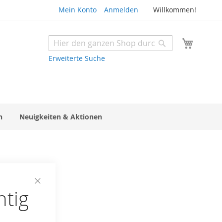
Mein Konto
Anmelden
Willkommen!
Mein W
Suche
Suche
Erweiterte Suche
n
Neuigkeiten & Aktionen
htig
Close
Cookie
Bar