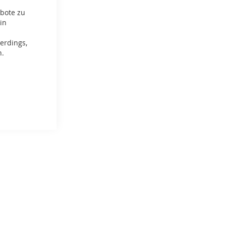
ebote zu
in
erdings,
n.