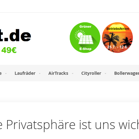
e
Laufräder
AirTracks
Cityroller
Bollerwage
e Privatsphäre ist uns wic
l-Adresse an.