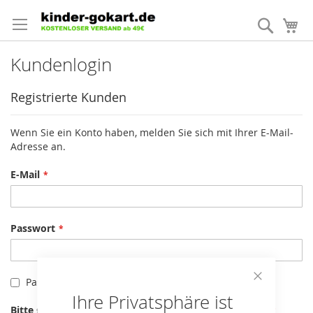
Direkt
zum
Suche
Me
Inhalt
Kundenlogin
Registrierte Kunden
Wenn Sie ein Konto haben, melden Sie sich mit Ihrer E-Mail-
Adresse an.
E-Mail
Passwort
Passwort anzeigen
Close
Ihre Privatsphäre ist
Cookie
Bitte geben Sie die Buchstaben und Zahlen unten ein
Bar