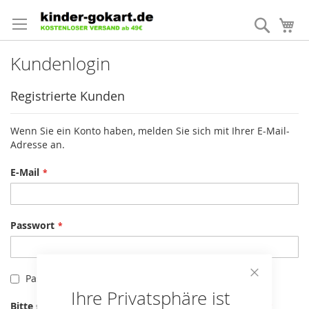
Direkt
zum
Suche
Me
Inhalt
Kundenlogin
Registrierte Kunden
Wenn Sie ein Konto haben, melden Sie sich mit Ihrer E-Mail-
Adresse an.
E-Mail
Passwort
Passwort anzeigen
Close
Ihre Privatsphäre ist
Cookie
Bitte geben Sie die Buchstaben und Zahlen unten ein
Bar