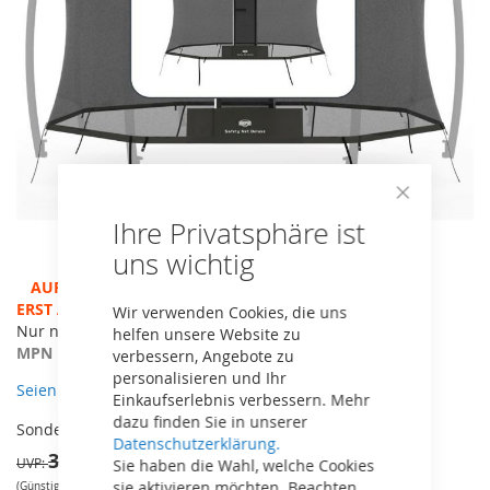
Close
Ihre Privatsphäre ist
Cookie
Bar
uns wichtig
Zum
AUF LAGER - ACHTUNG BETRIEBSFERIEN, VERSAND ERST
Anfang
AB 13.8.!
Wir verwenden Cookies, die uns
der
Nur noch geringe Stückzahl vorhanden
helfen unsere Website zu
Bildergalerie
MPN
51.30.72.15
verbessern, Angebote zu
springen
personalisieren und Ihr
Seien Sie der erste, der dieses Produkt bewertet
Einkaufserlebnis verbessern. Mehr
dazu finden Sie in unserer
379,05 €
Sonderangebot
Datenschutzerklärung.
399,00 €
UVP
Sie haben die Wahl, welche Cookies
sie aktivieren möchten. Beachten
(Günstigster nicht reduzierter Preis der vergangenen 30 Tage: 399€)