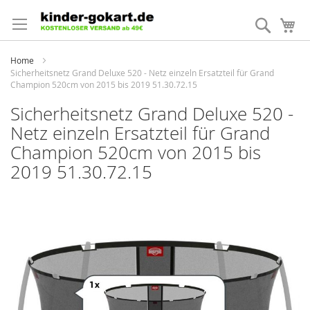
Direkt
zum
Suche
Me
Inhalt
Home
Sicherheitsnetz Grand Deluxe 520 - Netz einzeln Ersatzteil für Grand
Champion 520cm von 2015 bis 2019 51.30.72.15
Sicherheitsnetz Grand Deluxe 520 -
Netz einzeln Ersatzteil für Grand
Champion 520cm von 2015 bis
2019 51.30.72.15
Zum
Ende
der
Bildergalerie
springen